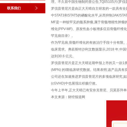
理。不久前中国生物制药曾公告,TQ05105片(罗
联系我们
罗伐昔替尼片是由正大天晴自主研发的一款具有全新化
中STAT3和STAT5的磷酸化水平,从而抑制JAK/
MF是一种较罕见的髓系肿瘤,属于骨髓增殖性肿瘤的
维化(PPV-MF)、原发性血小板增多症后骨髓纤维化
罕见病目录》。
作为罕见病,骨髓纤维化的有效治疗手段十分有限。
临床需求。弗若斯特沙利文数据显示,2018 年,中国
达到30.6 亿元。
罗伐昔替尼片是正大天晴近期申报上市的又一款1类
(MPN) 的I期临床研究数据。结果表明,该产品具有
公司还在加速推进罗伐昔替尼片的多项临床研究,如联
(cGVHD)中也展现出积极疗效。
今年上半年,正大天晴已有安奈克替尼、贝莫苏拜单
本文来源：财经报道网