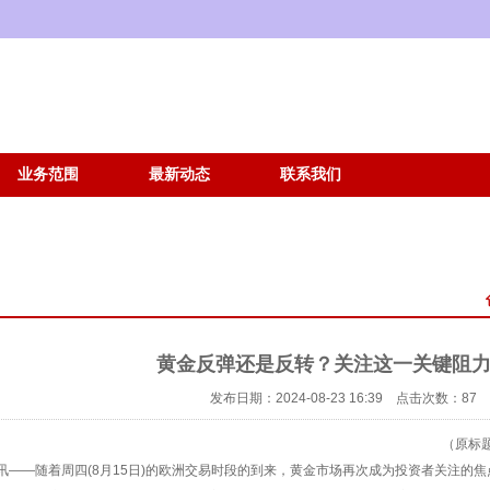
业务范围
最新动态
联系我们
黄金反弹还是反转？关注这一关键阻
发布日期：2024-08-23 16:39 点击次数：87
（原标
P讯——随着周四(8月15日)的欧洲交易时段的到来，黄金市场再次成为投资者关注的